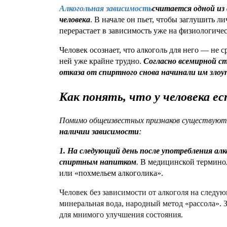
Алкогольная зависимость
считается одной из
человека
. В начале он пьет, чтобы заглушить 
перерастает в зависимость уже на физиологиче
Человек осознает, что алкоголь для него — не с
ней уже крайне трудно.
Согласно всемирной с
отказа от спиртного снова начинали им злоу
Как понять, что у человека е
Помимо общеизвестных признаков существуют
наличии зависимости
:
1. На следующий день после употребления ал
спиртным напитком
.
В медицинской терминол
или «похмельем алкоголика».
Человек без зависимости от алкоголя на след
минеральная вода, народный метод «рассола». 
для мнимого улучшения состояния.