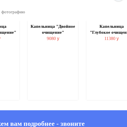
на фотографию
ица
Капельница "Двойное
Капельница
ищение"
очищение"
"Глубокое очищен
у
9080
у
11380
у
м вам подробнее - звоните