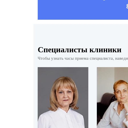
Специалисты клиники
Чтобы узнать часы приема специалиста, навед
 Марина
на
рколог
робнее