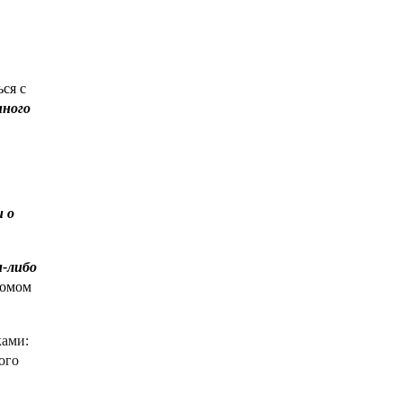
ься с
нного
 о
м-либо
ромом
ками:
ого