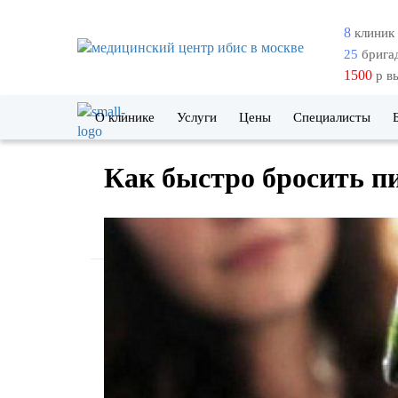
8
клиник
25
брига
1500
р в
О клинике
Услуги
Цены
Специалисты
Как быстро бросить пи