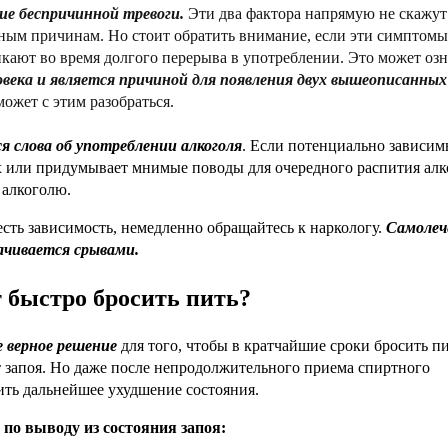
е беспричинной тревоги.
Эти два фактора напрямую не скажут
зным причинам. Но стоит обратить внимание, если эти симптомы
икают во время долгого перерыва в употреблении. Это может озн
овека и является причиной для появления двух вышеописанных
ожет с этим разобраться.
я слова об употреблении алкоголя
. Если потенциально зависи
х или придумывает мнимые поводы для очередного распития алк
к алкоголю.
есть зависимость, немедленно обращайтесь к наркологу.
Самолеч
ачивается срывами.
 быстро бросить пить?
 верное решение
для того, чтобы в кратчайшие сроки бросить пи
т запоя. Но даже после непродолжительного приема спиртного
ить дальнейшее ухудшение состояния.
о выводу из состояния запоя: