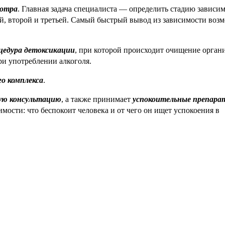
мотра
. Главная задача специалиста — определить стадию зависи
ой, второй и третьей. Самый быстрый вывод из зависимости воз
цедура детоксикации
, при которой происходит очищение орган
ри употреблении алкоголя.
о комплекса
.
ую консультацию
, а также принимает
успокоительные препара
ости: что беспокоит человека и от чего он ищет успокоения в