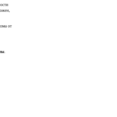
мости
можен,
изма от
ты
.