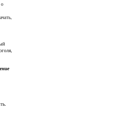
 о
ачать,
мый
оголя,
ение
ть.