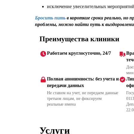
исключение увеселительных мероприятий
Бросить пить
в короткие сроки реально, но 
проблемы, можно найти путь к выздоровлен
Преимущества клиники
Работаем круглосуточно, 24/7
Вра
теч
Дое
мин
Полная анонимность: без учета и
Лиц
передачи данных
офи
Не ставим на учет, не передаем данные
Гос
третьим лицам, не фиксируем
011
реальные имена
Деп
22.0
Услуги