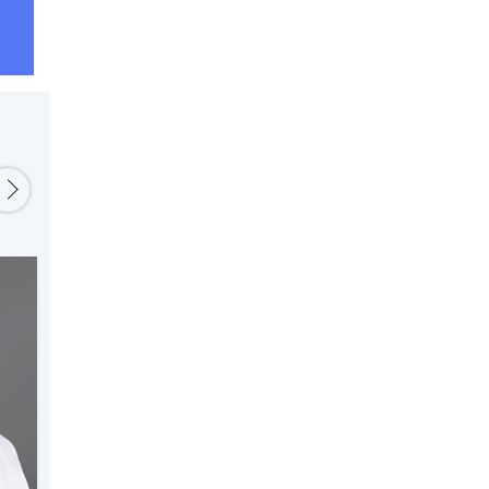
Яниковская Ольга
Яськова Марина
Константиновна
Иосифовна
Клинический психолог
Психиатр-нарколог
Подробнее
Подробнее