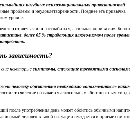
 сильнейших пагубных психоэмоциональных привязанностей
личные проблемы и неудовлетворенности. Позднее эта привычка
ском уровне.
редство отвлечься или расслабиться, а сильная «привязка». Борот
татистике, более 65 % страдающих алкоголизмом после време
потреблять.
сть зависимость?
 еще некоторые
симптомы, служащие тревожными сигналами
коголя человеку обязательно необходимо «опохмелиться» каки
огии это явление называется алкогольным абстинентным синд
ующий после употребления день может обойтись обычными напит
Зависимый человек в такой ситуации нуждается в приеме спиртн