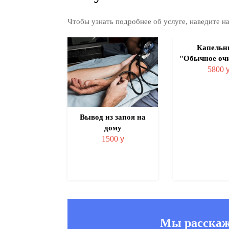
Чтобы узнать подробнее об услуге, наведите 
тация врача-
Капельн
рколога
"Обычное оч
3500
у
5800
Вывод из запоя на
дому
1500
у
Мы расскаже