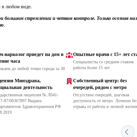
 в любом виде.
при большом стремлении и четком контроле. Только осознав на
ию
.
ч-нарколог приедет на дом в
Опытные врачи с 15+ лет ст
ение часа
Специалисты со среднем стажем
работы более 15 лет
зжаем до любой точки города за 30
ензия Минздрава,
Собственный центр: без
циальная деятельность
очередей, рядом с метро
ударственная лицензия № Л041-
Отсутствие очередей, шаговая
37-87/00367897 Выдана
доступность от метро. Лечение бе
артаментом Здравоохранения РФ
отрыва от работы и личной жизн
8.2019