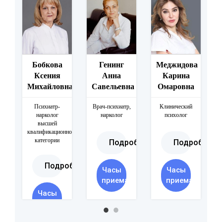
а
Бобкова
Генинг
Меджидова
обнее
Ксения
Анна
Карина
Михайловна
Савельевна
Омаровна
Психиатр-
Врач-психиатр,
Клинический
нарколог
нарколог
психолог
высшей
квалификационной
категории
Подробнее
Подробнее
Подробнее
Часы
Часы
приема
приема
Часы
приема