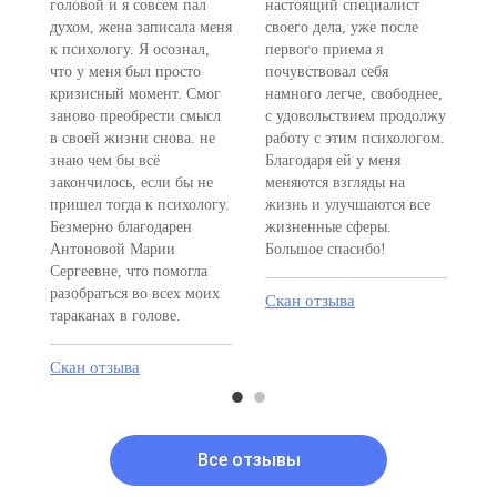
головой и я совсем пал
настоящий специалист
Се
.
духом, жена записала меня
своего дела, уже после
за
к психологу. Я осознал,
первого приема я
На
что у меня был просто
почувствовал себя
оч
кризисный момент. Смог
намного легче, свободнее,
от
заново преобрести смысл
с удовольствием продолжу
пр
в своей жизни снова. не
работу с этим психологом.
от
 я
знаю чем бы всё
Благодаря ей у меня
во
закончилось, если бы не
меняются взгляды на
ме
пришел тогда к психологу.
жизнь и улучшаются все
лу
Безмерно благодарен
жизненные сферы.
по
Антоновой Марии
Большое спасибо!
Сергеевне, что помогла
Ск
разобраться во всех моих
Скан отзыва
тараканах в голове.
Скан отзыва
Все отзывы