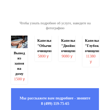
Чтобы узнать подробнее об услуге, наведите на
фотографию
льтация
Капельница
Капельница
Капельница
-
"Обычное
"Двойное
"Глубокое
лога
очищение"
очищение"
очищение"
Вывод
у
5800
у
9080
у
11380
из
у
запоя
на
дому
1500
у
Мы расскажем вам подробнее - звоните
8 (499) 119-75-65