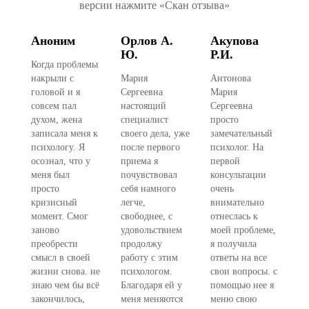
версии нажмите «Скан отзыва»
Аноним
Орлов А.
Акупова
Ю.
Р.И.
Когда проблемы
накрыли с
Мария
Антонова
головой и я
Сергеевна
Мария
совсем пал
настоящий
Сергеевна
духом, жена
специалист
просто
записала меня к
своего дела, уже
замечательный
психологу. Я
после первого
психолог. На
осознал, что у
приема я
первой
меня был
почувствовал
консультации
просто
себя намного
очень
кризисный
легче,
внимательно
момент. Смог
свободнее, с
отнеслась к
заново
удовольствием
моей проблеме,
преобрести
продолжу
я получила
смысл в своей
работу с этим
ответы на все
жизни снова. не
психологом.
свои вопросы. с
знаю чем бы всё
Благодаря ей у
помощью нее я
закончилось,
меня меняются
меню свою