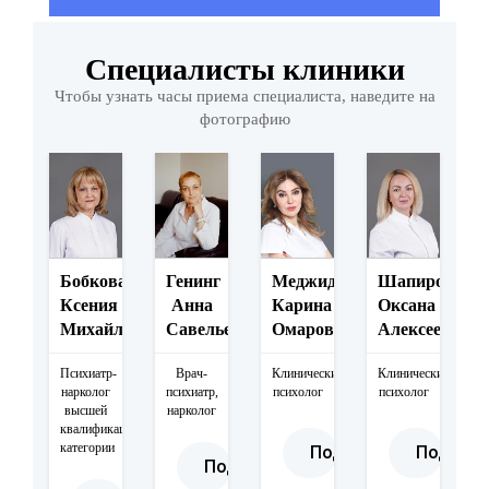
Специалисты клиники
Чтобы узнать часы приема специалиста, наведите на
фотографию
ова
на
фовна
р-
Бобкова
Генинг
Меджидова
Шапиро
г
Ксения
Анна
Карина
Оксана
Михайловна
Савельевна
Омаровна
Алексеевна
Подробнее
Психиатр-
Врач-
Клинический
Клинический
нарколог
психиатр,
психолог
психолог
сы
высшей
нарколог
квалификационной
иема
категории
Подробнее
Подробн
Подробнее