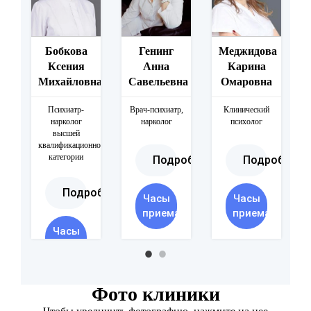
Бобкова
Генинг
Меджидова
обнее
Ксения
Анна
Карина
Михайловна
Савельевна
Омаровна
Психиатр-
Врач-психиатр,
Клинический
нарколог
нарколог
психолог
высшей
квалификационной
категории
Подробнее
Подробнее
Подробнее
Часы
Часы
приема
приема
Часы
приема
Фото клиники