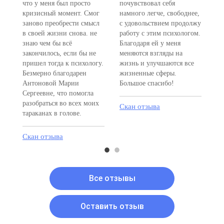
что у меня был просто
почувствовал себя
оч
кризисный момент. Смог
намного легче, свободнее,
от
заново преобрести смысл
с удовольствием продолжу
пр
в своей жизни снова. не
работу с этим психологом.
от
 я
знаю чем бы всё
Благодаря ей у меня
во
закончилось, если бы не
меняются взгляды на
ме
пришел тогда к психологу.
жизнь и улучшаются все
лу
Безмерно благодарен
жизненные сферы.
по
Антоновой Марии
Большое спасибо!
Сергеевне, что помогла
Ск
разобраться во всех моих
Скан отзыва
тараканах в голове.
Скан отзыва
Все отзывы
Оставить отзыв