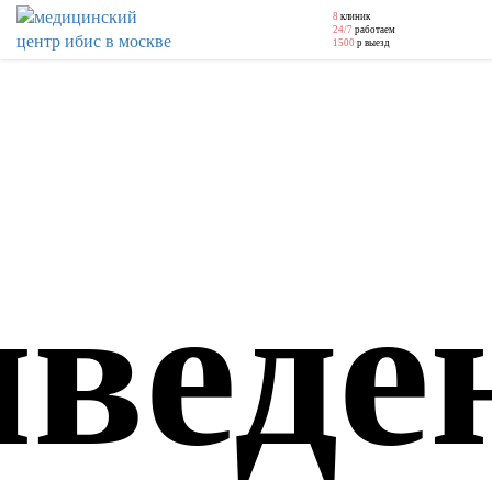
8
клиник
24/7
работаем
1500
р выезд
веде