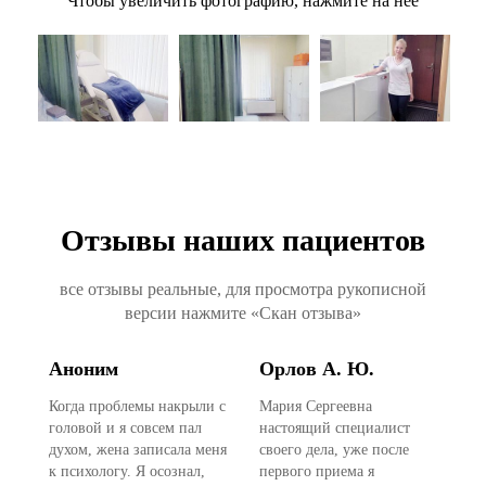
Чтобы увеличить фотографию, нажмите на нее
Отзывы наших пациентов
все отзывы реальные, для просмотра рукописной
версии нажмите «Скан отзыва»
Аноним
Орлов А. Ю.
А
Когда проблемы накрыли с
Мария Сергеевна
Ан
головой и я совсем пал
настоящий специалист
Се
.
духом, жена записала меня
своего дела, уже после
за
к психологу. Я осознал,
первого приема я
На