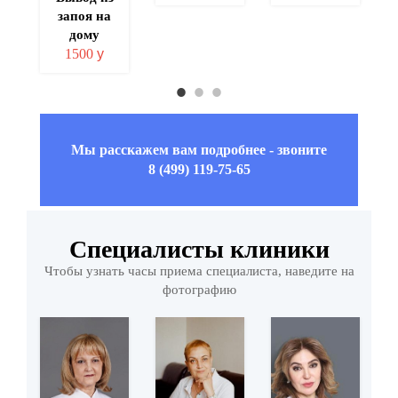
запоя на
дому
1500
у
Мы расскажем вам подробнее - звоните
8 (499) 119-75-65
Специалисты клиники
Чтобы узнать часы приема специалиста, наведите на
фотографию
а