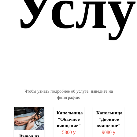
Услу
Чтобы узнать подробнее об услуге, наведите на
фотографию
ция
Капельница
Капельница
"Обычное
"Двойное
а
очищение"
очищение"
5800
у
9080
у
Вывод из