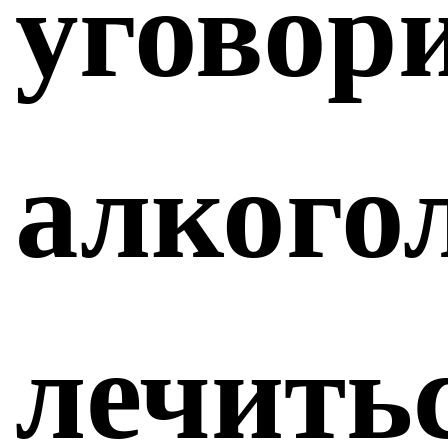
уговор
алкого
лечить