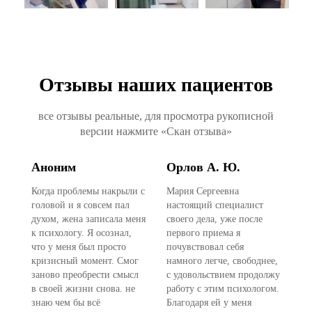
Отзывы наших пациентов
все отзывы реальные, для просмотра рукописной
версии нажмите «Скан отзыва»
Аноним
Орлов А. Ю.
А
Когда проблемы накрыли с
Мария Сергеевна
Ан
головой и я совсем пал
настоящий специалист
Се
.
духом, жена записала меня
своего дела, уже после
за
к психологу. Я осознал,
первого приема я
На
что у меня был просто
почувствовал себя
оч
кризисный момент. Смог
намного легче, свободнее,
от
заново преобрести смысл
с удовольствием продолжу
пр
в своей жизни снова. не
работу с этим психологом.
от
 я
знаю чем бы всё
Благодаря ей у меня
во