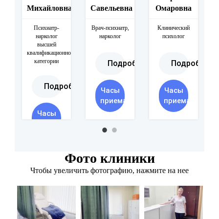
Михайловна
Савельевна
Омаровна
Психиатр-
Врач-психиатр,
Клинический
нарколог
нарколог
психолог
высшей
квалификационной
категории
Подробнее
Подробнее
Подробнее
Часы
Часы
приема
приема
Часы
приема
Фото клиники
Чтобы увеличить фотографию, нажмите на нее