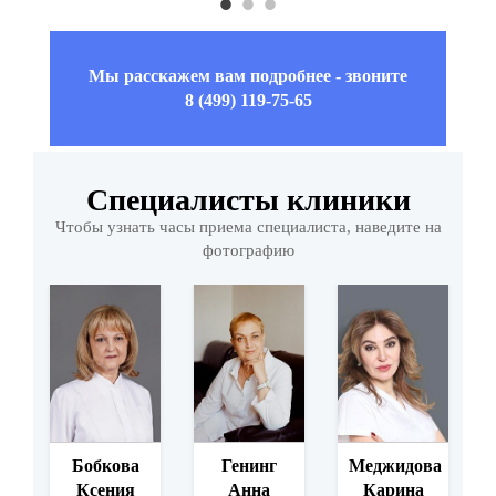
Мы расскажем вам подробнее - звоните
8 (499) 119-75-65
Специалисты клиники
Чтобы узнать часы приема специалиста, наведите на
фотографию
а
Бобкова
Генинг
Меджидова
обнее
Ксения
Анна
Карина