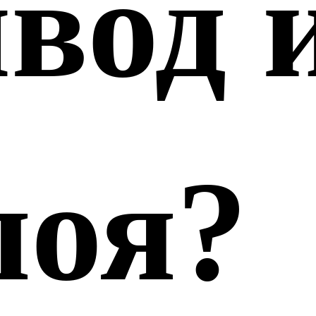
вод 
поя?