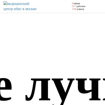
8
клиник
24/7
работаем
1500
р выезд
е лу