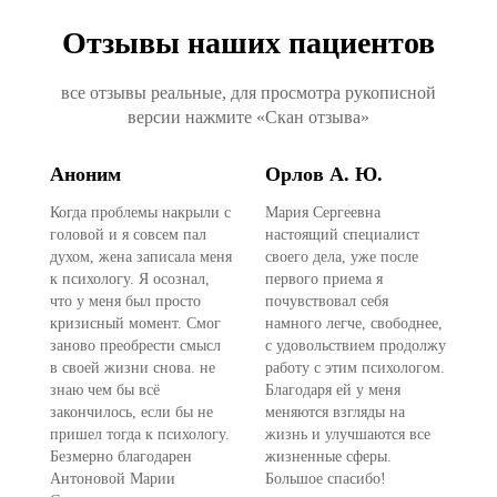
Отзывы наших пациентов
все отзывы реальные, для просмотра рукописной
версии нажмите «Скан отзыва»
Аноним
Орлов А. Ю.
А
Когда проблемы накрыли с
Мария Сергеевна
Ан
головой и я совсем пал
настоящий специалист
Се
.
духом, жена записала меня
своего дела, уже после
за
к психологу. Я осознал,
первого приема я
На
что у меня был просто
почувствовал себя
оч
кризисный момент. Смог
намного легче, свободнее,
от
заново преобрести смысл
с удовольствием продолжу
пр
в своей жизни снова. не
работу с этим психологом.
от
 я
знаю чем бы всё
Благодаря ей у меня
во
закончилось, если бы не
меняются взгляды на
ме
пришел тогда к психологу.
жизнь и улучшаются все
лу
Безмерно благодарен
жизненные сферы.
по
Антоновой Марии
Большое спасибо!