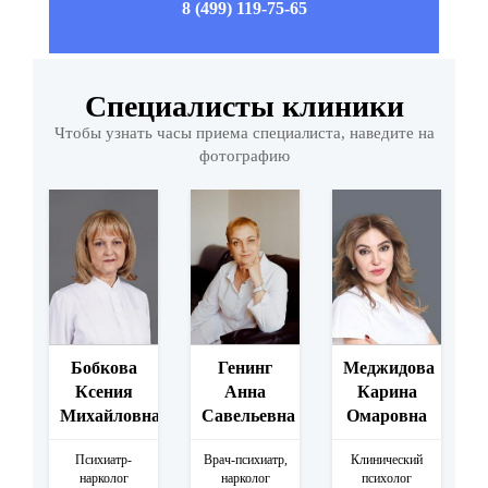
8 (499) 119-75-65
Специалисты клиники
Чтобы узнать часы приема специалиста, наведите на
фотографию
а
Бобкова
Генинг
Меджидова
обнее
Ксения
Анна
Карина
Михайловна
Савельевна
Омаровна
Психиатр-
Врач-психиатр,
Клинический
нарколог
нарколог
психолог