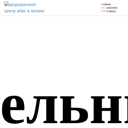
8
клиник
24/7
работаем
1500
р выезд
ельн