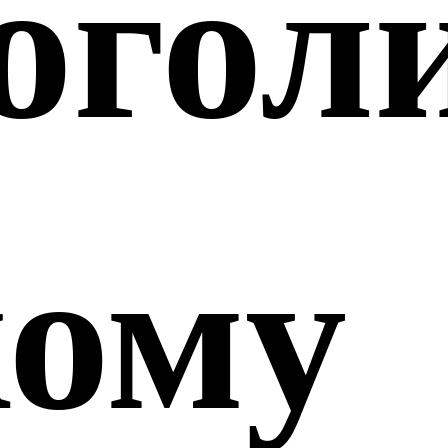
огол
ому